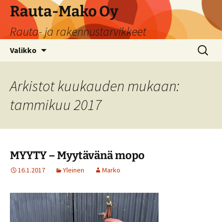
Siirry
Rauta-Mako Oy
sisältöön
Rauta- ja rakennustarvikkeet
Haku:
Valikko
Arkistot kuukauden mukaan:
tammikuu 2017
MYYTY – Myytävänä mopo
16.1.2017
Yleinen
Marko